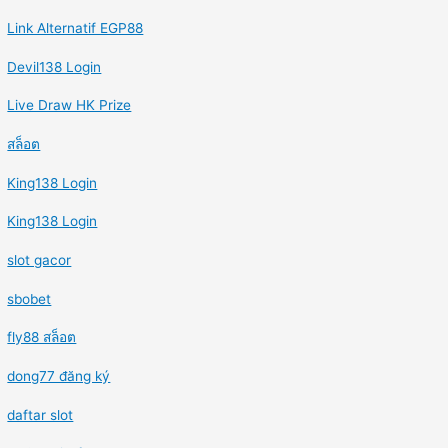
Link Alternatif EGP88
Devil138 Login
Live Draw HK Prize
สล็อต
King138 Login
King138 Login
slot gacor
sbobet
fly88 สล็อต
dong77 đăng ký
daftar slot