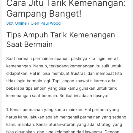
Cara Jitu Tarik Kemenangan:
Gampang Banget!
Slot Online
/ Oleh
Paul Wood
Tips Ampuh Tarik Kemenangan
Saat Bermain
Saat bermain permainan apapun, pastinya kita ingin meraih
kemenangan. Namun, terkadang kemenangan itu sulit untuk
didapatkan. Hal ini bisa membuat frustrasi dan membuat kita
tidak ingin bermain lagi. Tapi jangan khawatir, karena ada
beberapa tips ampuh yang bisa kamu gunakan untuk tarik
kemenangan saat bermain. Berikut ini adalah tipsnya:
1. Kenali permainan yang kamu mainkan. Hal pertama yang
harus kamu lakukan adalah mengenali permainan yang sedang
kamu mainkan. Kenali aturan-aturan yang ada, strategi yang
bisa digunakan, dan juga kelemahan dari lawanmu. Dengan