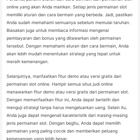
online yang akan Anda mainkan. Setiap jenis permainan slot
memiliki aturan dan cara bermain yang berbeda. Jadi, pastikan
Anda sudah memahami semuanya sebelum memulai taruhan.
Biasakan juga untuk membaca informasi mengenai
pembayaran dan bonus yang ditawarkan oleh permainan
tersebut. Dengan memahami aturan dan cara bermain, Anda
akan lebih mudah menentukan strategi yang tepat untuk
meraih kemenangan.
Selanjutnya, manfaatkan fitur demo atau versi gratis dari
permainan slot online. Hampir semua situs judi online
menawarkan fitur demo atau versi gratis dari permainan slot.
Dengan memanfaatkan fitur ini, Anda dapat berlatih dan
menguji strategi tanpa harus mengeluarkan uang. Selain itu,
Anda juga dapat mengenali karakteristik dari masing-masing
jenis permainan slot. Dengan begitu, Anda dapat memilih
permainan yang paling cocok dan memberikan peluang
kemenangan yang lebih besar.