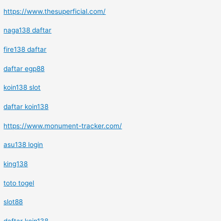
https://www.thesuperficial.com/
naga138 daftar
fire138 daftar
daftar egp88
koin138 slot
daftar koin138
https://www.monument-tracker.com/
asu138 login
king138
toto togel
slot88