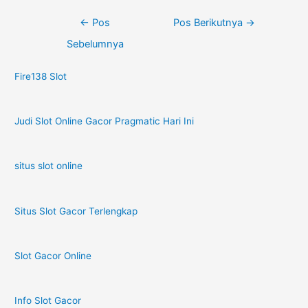
Navigasi
←
Pos
Pos Berikutnya
→
pos
Sebelumnya
Fire138 Slot
Judi Slot Online Gacor Pragmatic Hari Ini
situs slot online
Situs Slot Gacor Terlengkap
Slot Gacor Online
Info Slot Gacor