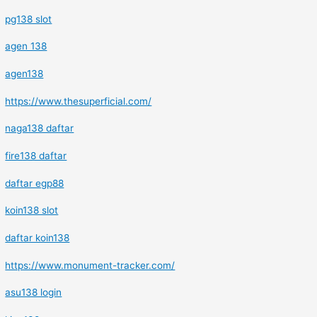
pg138 slot
agen 138
agen138
https://www.thesuperficial.com/
naga138 daftar
fire138 daftar
daftar egp88
koin138 slot
daftar koin138
https://www.monument-tracker.com/
asu138 login