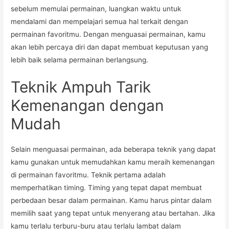
sebelum memulai permainan, luangkan waktu untuk
mendalami dan mempelajari semua hal terkait dengan
permainan favoritmu. Dengan menguasai permainan, kamu
akan lebih percaya diri dan dapat membuat keputusan yang
lebih baik selama permainan berlangsung.
Teknik Ampuh Tarik
Kemenangan dengan
Mudah
Selain menguasai permainan, ada beberapa teknik yang dapat
kamu gunakan untuk memudahkan kamu meraih kemenangan
di permainan favoritmu. Teknik pertama adalah
memperhatikan timing. Timing yang tepat dapat membuat
perbedaan besar dalam permainan. Kamu harus pintar dalam
memilih saat yang tepat untuk menyerang atau bertahan. Jika
kamu terlalu terburu-buru atau terlalu lambat dalam