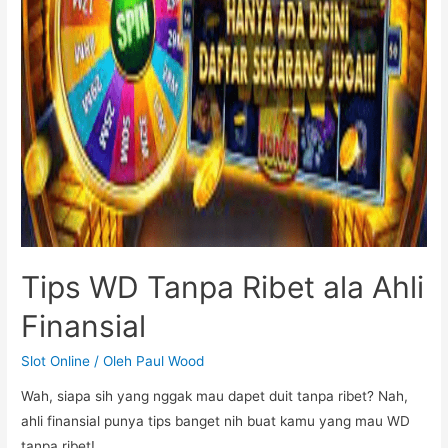
Tips WD Tanpa Ribet ala Ahli
Finansial
Slot Online
/ Oleh
Paul Wood
Wah, siapa sih yang nggak mau dapet duit tanpa ribet? Nah,
ahli finansial punya tips banget nih buat kamu yang mau WD
tanpa ribet!