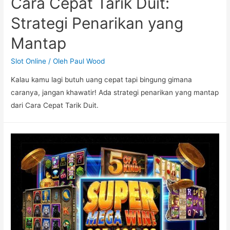
Cara Cepat Tarik Duit:
Strategi Penarikan yang
Mantap
Slot Online
/ Oleh
Paul Wood
Kalau kamu lagi butuh uang cepat tapi bingung gimana
caranya, jangan khawatir! Ada strategi penarikan yang mantap
dari Cara Cepat Tarik Duit.