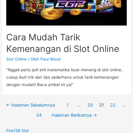
Cara Mudah Tarik
Kemenangan di Slot Online
Slot Online
/ Oleh
Paul Wood
“Nggak perlu jadi ahli matematika buat menang di slot online,
cukup ikuti trik dan tips sederhana untuk tarik kemenangan
dengan mudah! Baca artikel ini ya!”
Paginasi
←
Halaman Sebelumnya
1
…
20
21
22
…
pos
24
Halaman Berikutnya
→
Fire138 Slot