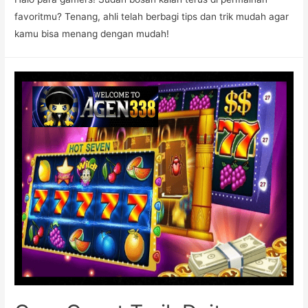
favoritmu? Tenang, ahli telah berbagi tips dan trik mudah agar
kamu bisa menang dengan mudah!