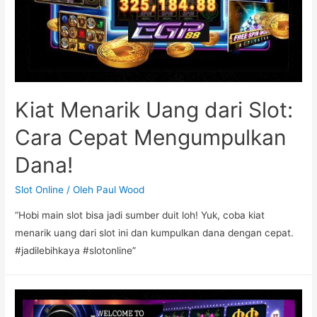
Kiat Menarik Uang dari Slot:
Cara Cepat Mengumpulkan
Dana!
Slot Online
/ Oleh
Paul Wood
“Hobi main slot bisa jadi sumber duit loh! Yuk, coba kiat
menarik uang dari slot ini dan kumpulkan dana dengan cepat.
#jadilebihkaya #slotonline”