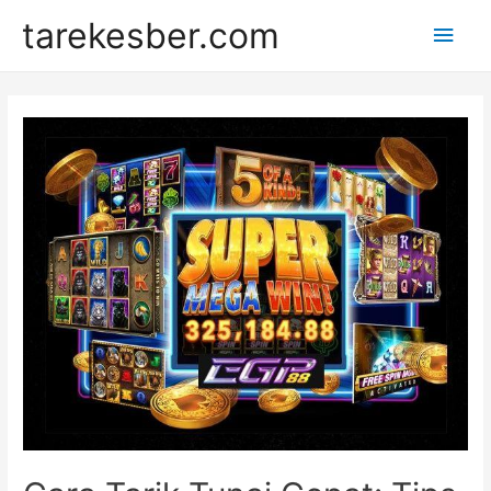
tarekesber.com
Men
Uta