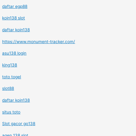
daftar egp88
koin138 slot
daftar koin138
https://www.monument-tracker.com/
asu138 login
king138
toto togel
slot88
daftar koin138
situs toto
Slot gacor go138
agen 138 slot