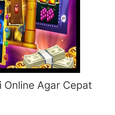
i Online Agar Cepat