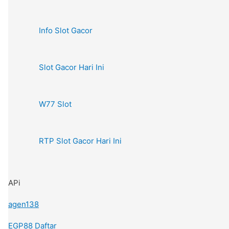
Info Slot Gacor
Slot Gacor Hari Ini
W77 Slot
RTP Slot Gacor Hari Ini
APi
agen138
EGP88 Daftar