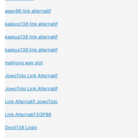
agen96 link alternatif
kaskus138 link alternatif
kaskus138 link alternatif
kaskus138 link alternatif
mahjong way slot
JowoToto Link Alternatif
JowoToto Link Alternatif
Link Alternatif JowoToto
Link Alternatif EGP88
Devil138 Login