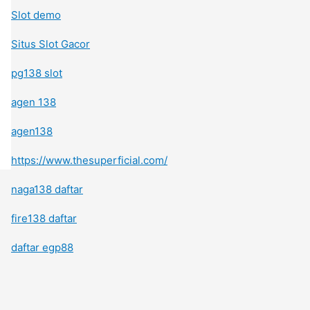
Slot demo
Situs Slot Gacor
pg138 slot
agen 138
agen138
https://www.thesuperficial.com/
naga138 daftar
fire138 daftar
daftar egp88