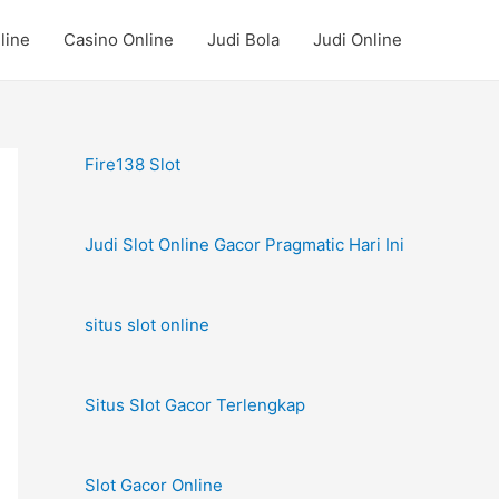
line
Casino Online
Judi Bola
Judi Online
Fire138 Slot
Judi Slot Online Gacor Pragmatic Hari Ini
situs slot online
Situs Slot Gacor Terlengkap
Slot Gacor Online