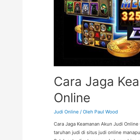
Cara Jaga Ke
Online
Judi Online
/ Oleh
Paul Wood
Cara Jaga Keamanan Akun Judi Online
taruhan judi di situs judi online mana