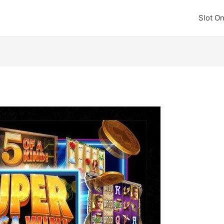
Slot On