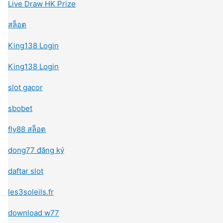
Live Draw HK Prize
สล็อต
King138 Login
King138 Login
slot gacor
sbobet
fly88 สล็อต
dong77 đăng ký
daftar slot
les3soleils.fr
download w77