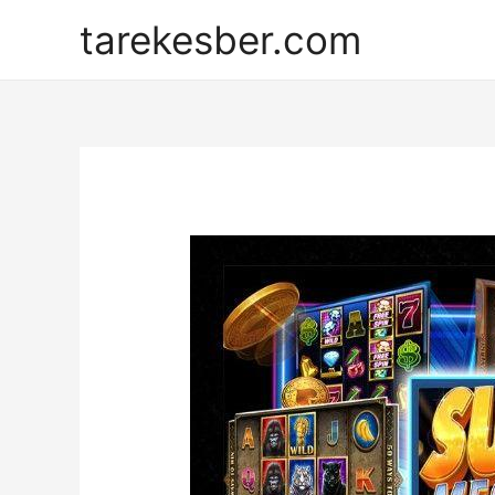
tarekesber.com