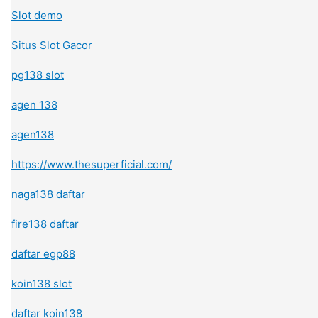
Slot demo
Situs Slot Gacor
pg138 slot
agen 138
agen138
https://www.thesuperficial.com/
naga138 daftar
fire138 daftar
daftar egp88
koin138 slot
daftar koin138