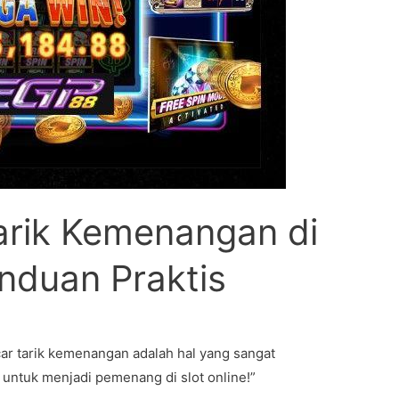
arik Kemenangan di
anduan Praktis
ncar tarik kemenangan adalah hal yang sangat
 untuk menjadi pemenang di slot online!”