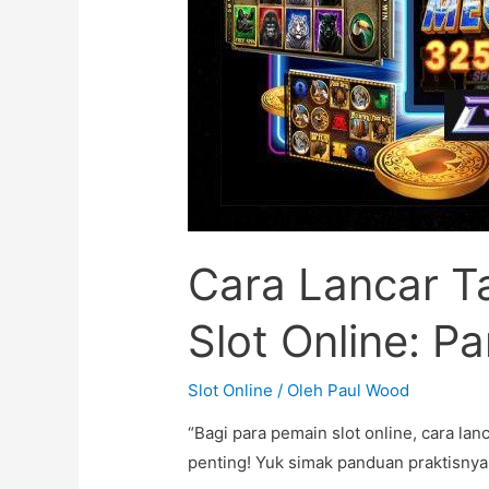
Cara Lancar T
Slot Online: P
Slot Online
/ Oleh
Paul Wood
“Bagi para pemain slot online, cara la
penting! Yuk simak panduan praktisnya