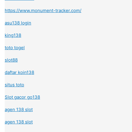
https://www.monument-tracker.com/
asu138 login
king138
toto togel
slot88
daftar koin138
situs toto
Slot gacor go138
agen 138 slot
agen 138 slot