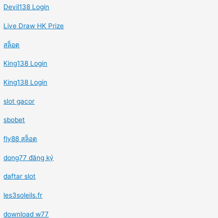
Devil138 Login
Live Draw HK Prize
สล็อต
King138 Login
King138 Login
slot gacor
sbobet
fly88 สล็อต
dong77 đăng ký
daftar slot
les3soleils.fr
download w77