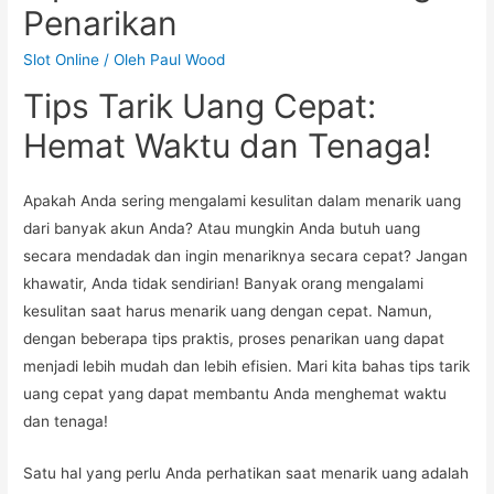
Penarikan
Slot Online
/ Oleh
Paul Wood
Tips Tarik Uang Cepat:
Hemat Waktu dan Tenaga!
Apakah Anda sering mengalami kesulitan dalam menarik uang
dari banyak akun Anda? Atau mungkin Anda butuh uang
secara mendadak dan ingin menariknya secara cepat? Jangan
khawatir, Anda tidak sendirian! Banyak orang mengalami
kesulitan saat harus menarik uang dengan cepat. Namun,
dengan beberapa tips praktis, proses penarikan uang dapat
menjadi lebih mudah dan lebih efisien. Mari kita bahas tips tarik
uang cepat yang dapat membantu Anda menghemat waktu
dan tenaga!
Satu hal yang perlu Anda perhatikan saat menarik uang adalah