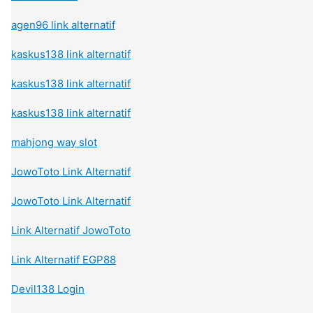
agen96 link alternatif
kaskus138 link alternatif
kaskus138 link alternatif
kaskus138 link alternatif
mahjong way slot
JowoToto Link Alternatif
JowoToto Link Alternatif
Link Alternatif JowoToto
Link Alternatif EGP88
Devil138 Login