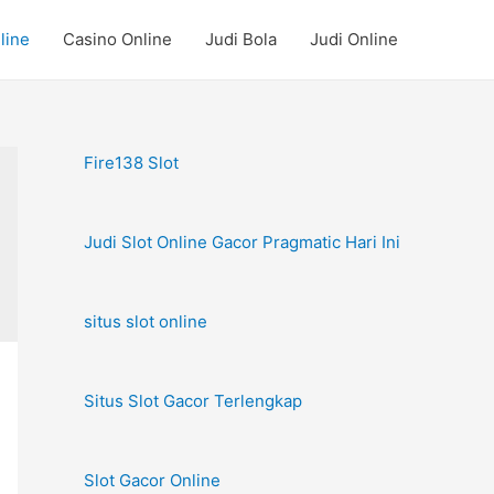
line
Casino Online
Judi Bola
Judi Online
Fire138 Slot
Judi Slot Online Gacor Pragmatic Hari Ini
situs slot online
Situs Slot Gacor Terlengkap
Slot Gacor Online