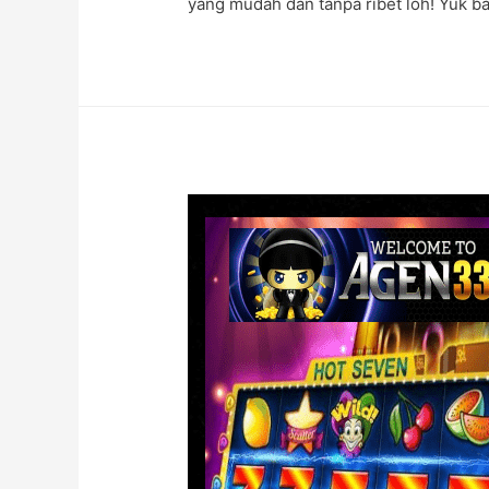
yang mudah dan tanpa ribet loh! Yuk bac